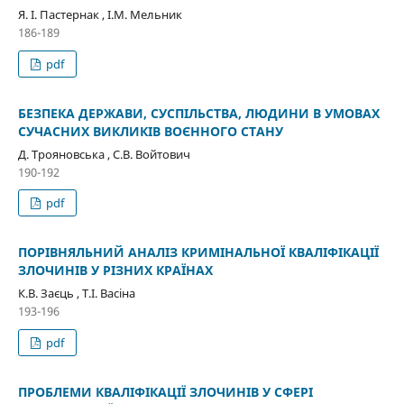
Я. І. Пастернак , І.М. Мельник
186-189
pdf
БЕЗПЕКА ДЕРЖАВИ, СУСПІЛЬСТВА, ЛЮДИНИ В УМОВАХ
СУЧАСНИХ ВИКЛИКІВ ВОЄННОГО СТАНУ
Д. Трояновська , С.В. Войтович
190-192
pdf
ПОРІВНЯЛЬНИЙ АНАЛІЗ КРИМІНАЛЬНОЇ КВАЛІФІКАЦІЇ
ЗЛОЧИНІВ У РІЗНИХ КРАЇНАХ
К.В. Заєць , Т.І. Васіна
193-196
pdf
ПРОБЛЕМИ КВАЛІФІКАЦІЇ ЗЛОЧИНІВ У СФЕРІ