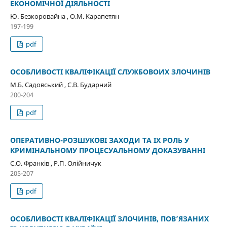
ЕКОНОМІЧНОЇ ДІЯЛЬНОСТІ
Ю. Безкоровайна , О.М. Карапетян
197-199
pdf
ОСОБЛИВОСТІ КВАЛІФІКАЦІЇ СЛУЖБОВОИХ ЗЛОЧИНІВ
М.Б. Садовський , С.В. Бударний
200-204
pdf
ОПЕРАТИВНО-РОЗШУКОВІ ЗАХОДИ ТА ІХ РОЛЬ У
КРИМІНАЛЬНОМУ ПРОЦЕСУАЛЬНОМУ ДОКАЗУВАННІ
С.О. Франків , Р.П. Олійничук
205-207
pdf
ОСОБЛИВОСТІ КВАЛІФІКАЦІЇ ЗЛОЧИНІВ, ПОВʼЯЗАНИХ