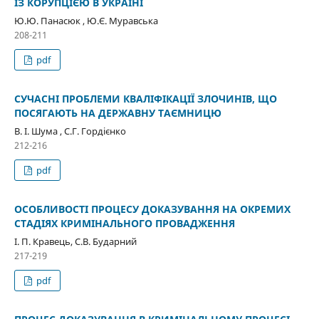
ІЗ КОРУПЦІЄЮ В УКРАЇНІ
Ю.Ю. Панасюк , Ю.Є. Муравська
208-211
pdf
СУЧАСНІ ПРОБЛЕМИ КВАЛІФІКАЦІЇ ЗЛОЧИНІВ, ЩО
ПОСЯГАЮТЬ НА ДЕРЖАВНУ ТАЄМНИЦЮ
В. І. Шума , С.Г. Гордієнко
212-216
pdf
ОСОБЛИВОСТІ ПРОЦЕСУ ДОКАЗУВАННЯ НА ОКРЕМИХ
СТАДІЯХ КРИМІНАЛЬНОГО ПРОВАДЖЕННЯ
І. П. Кравець, С.В. Бударний
217-219
pdf