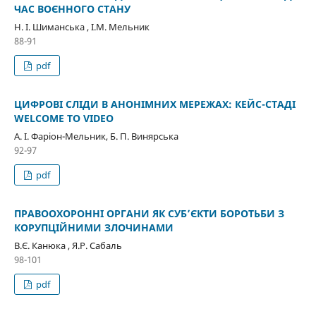
ЧАС ВОЄННОГО СТАНУ
Н. І. Шиманська , І.М. Мельник
88-91
pdf
ЦИФРОВІ СЛІДИ В АНОНІМНИХ МЕРЕЖАХ: КЕЙС-СТАДІ
WELCOME TO VIDEO
А. І. Фаріон-Мельник, Б. П. Винярська
92-97
pdf
ПРАВООХОРОННI ОРГАНИ ЯК СУБ’ЄКТИ БОРОТЬБИ З
КОРУПЦІЙНИМИ ЗЛОЧИНАМИ
В.Є. Канюка , Я.Р. Сабаль
98-101
pdf