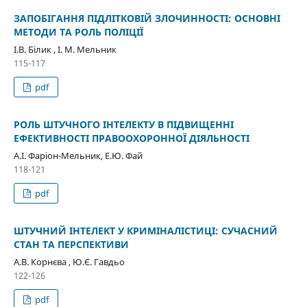
ЗАПОБІГАННЯ ПІДЛІТКОВІЙ ЗЛОЧИННОСТІ: ОСНОВНІ
МЕТОДИ ТА РОЛЬ ПОЛІЦІЇ
І.В. Білик , І. М. Мельник
115-117
pdf
РОЛЬ ШТУЧНОГО ІНТЕЛЕКТУ В ПІДВИЩЕННІ
ЕФЕКТИВНОСТІ ПРАВООХОРОННОЇ ДІЯЛЬНОСТІ
А.І. Фаріон-Мельник, Е.Ю. Фай
118-121
pdf
ШТУЧНИЙ ІНТЕЛЕКТ У КРИМІНАЛІСТИЦІ: СУЧАСНИЙ
СТАН ТА ПЕРСПЕКТИВИ
А.В. Корнєва , Ю.Є. Гавдьо
122-126
pdf