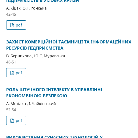
ПІДПРИЄМСТВ В УМОВАХ КРИЗИ
А. Кіцак, О.Г. Ронська
42-45
pdf
ЗАХИСТ КОМЕРЦІЙНОЇ ТАЄМНИЦІ ТА ІНФОРМАЦІЙНИХ
РЕСУРСІВ ПІДПРИЄМСТВА
В. Берникова , Ю.Є. Муравська
46-51
pdf
РОЛЬ ШТУЧНОГО ІНТЕЛЕКТУ В УПРАВЛІННІ
ЕКОНОМІЧНОЮ БЕЗПЕКОЮ
А. Метілка , І. Чайківський
52-54
pdf
ВИКОРИСТАННЯ СУЧАСНИХ ТЕХНОЛОГІЙ У