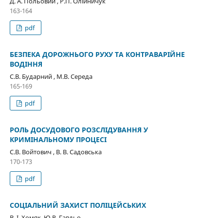
Д. А. Польовий , Р.П. Олійничук
163-164
pdf
БЕЗПЕКА ДОРОЖНЬОГО РУХУ ТА КОНТРАВАРІЙНЕ
ВОДІННЯ
С.В. Бударний , М.В. Середа
165-169
pdf
РОЛЬ ДОСУДОВОГО РОЗСЛІДУВАННЯ У
КРИМІНАЛЬНОМУ ПРОЦЕСІ
С.В. Войтович , В. В. Садовська
170-173
pdf
СОЦІАЛЬНИЙ ЗАХИСТ ПОЛІЦЕЙСЬКИХ
В. І. Хомяк, Ю.Р. Гавдьо