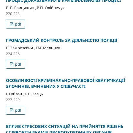
ПРОЦЕС ДОКАЗУВАННЯ В КРИМІНАЛЬНОМУ ПРОЦЕСІ
В. Б. Грицишин , Р.П. Олійничук
220-223
pdf
ГРОМАДСЬКИЙ КОНТРОЛЬ ЗА ДІЯЛЬНІСТЮ ПОЛІЦІЇ
Б. Замрозевич , І.М. Мельник
224-226
pdf
ОСОБЛИВОСТІ КРИМІНАЛЬНО-ПРАВОВОЇ КВАЛІФІКАЦІЇ
ЗЛОЧИНІВ, ВЧИНЕНИХ У СПІВУЧАСТІ
І. Гуйван , К.В. Заєць
227-229
pdf
ВПЛИВ СТРЕСОВИХ СИТУАЦІЙ НА ПРИЙНЯТТЯ РІШЕНЬ
СПІВРОБІТНИКАМИ ПРАВООХОРОННИХ ОРГАНІВ