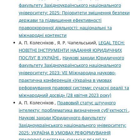
факультету Західноукраїнського національного
університету: 2025: Пріоритети зміцнення безпеки
держави та підвищення ефективності
правоохоронної діяльності: національні та
міжнародні контексти
А. П. Колесніков , Я. Р. Чапельський,
LEGAL TECH:
НОВІТНІ ІНСТРУМЕНТИ НАДАННЯ ЮРИДИЧНИХ
ПОСЛУГ В УКРАЇНІ
,
Наукові заходи Юридичного
факультету Західноукраїнського національного
університету: 2023: VII Міжнародна науково-
практична конференція «Україна в умовах
реформування правової системи: сучасні реалії та
міжнародний досвід» (28 квітня 2023 року)
А. П. Колесніков ,
Правовий статус штучного
інтелекту: проблематика визначення суб'єктності
,
Наукові заходи Юридичного факультету
Західноукраїнського національного університету:
2025: УКРАЇНА В УМОВАХ РЕФОРМУВАННЯ