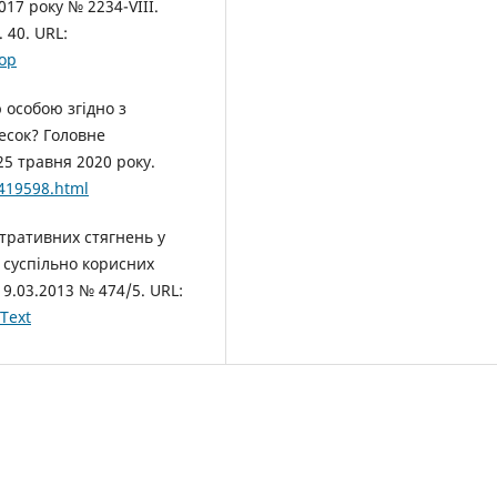
017 року № 2234-VIII.
 40. URL:
top
 особою згідно з
есок? Головне
25 травня 2020 року.
/419598.html
тративних стягнень у
а суспільно корисних
19.03.2013 № 474/5. URL:
Text