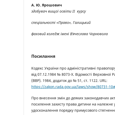
А. Ю. Ярошович
здобувач
вищої освіти
II
курсу
спеціальності «Право»
,
Галицький
фаховий коледж імені В’ячеслава Чорновола
Посилання
Кодекс України про адміністративні правопор
від 07.12.1984 № 8073-Х. Відомості Верховної Р
(ВВР). 1984, додаток до № 51, ст. 1122. URL:
https://zakon.rada.gov.ua/laws/show/80731-10
Про внесення змін до деяких законодавчих ак
посилення захисту права дитини на належне
удосконалення порядку примусового стягнення