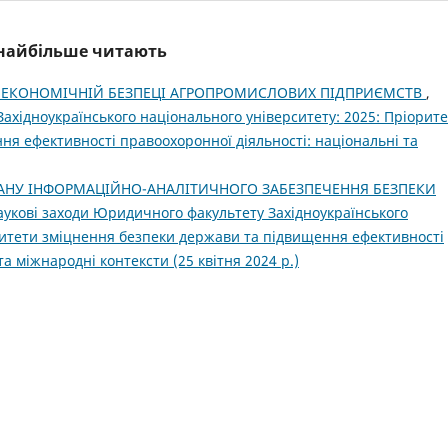
і найбільше читають
З ЕКОНОМІЧНІЙ БЕЗПЕЦІ АГРОПРОМИСЛОВИХ ПІДПРИЄМСТВ
,
ахідноукраїнського національного університету: 2025: Пріорит
я ефективності правоохоронної діяльності: національні та
АНУ ІНФОРМАЦІЙНО-АНАЛІТИЧНОГО ЗАБЕЗПЕЧЕННЯ БЕЗПЕКИ
аукові заходи Юридичного факультету Західноукраїнського
ритети зміцнення безпеки держави та підвищення ефективності
а міжнародні контексти (25 квітня 2024 р.)