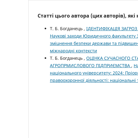
Статті цього автора (цих авторів), як
Т. Б. Богданець ,
ІДЕНТИФІКАЦІЯ ЗАГРО
Наукові заходи Юридичного факультету З
зміцнення безпеки держави та підвищенн
міжнародні контексти
Т. Б. Богданець ,
ОЦІНКА СУЧАСНОГО СТ
АГРОПРМИСЛОВОГО ПІДПРИЄМСТВА
,
Н
національного університету: 2024: Пріо
правоохоронної діяльності: національні т