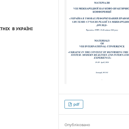
НІХ В УКРАЇНІ
pdf
Опубліковано