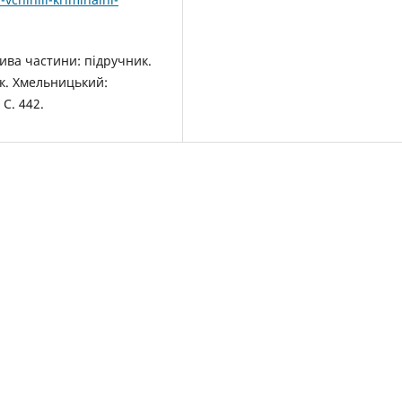
лива частини: підручник.
ук. Хмельницький:
С. 442.