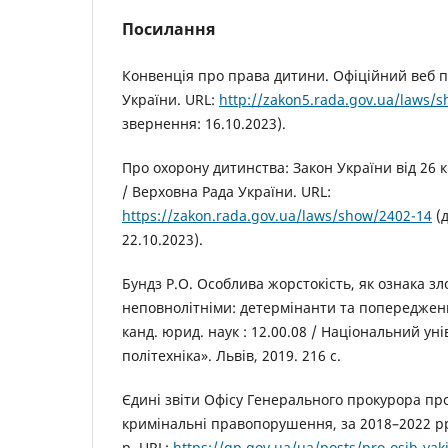
Посилання
Конвенція про права дитини. Офіційний веб 
України. URL:
http://zakon5.rada.gov.ua/laws/
звернення: 16.10.2023).
Про охорону дитинства: Закон України від 26 кв
/ Верховна Рада України. URL:
https://zakon.rada.gov.ua/laws/show/2402-14
(д
22.10.2023).
Бундз Р.О. Особлива жорстокість, як ознака з
неповнолітніми: детермінанти та попередження
канд. юрид. наук : 12.00.08 / Національний ун
політехніка». Львів, 2019. 216 с.
Єдині звіти Офісу Генерального прокурора про
кримінальні правопорушення, за 2018–2022 рр
р. URL:
https://gp.gov.ua/ua/posts/pro-osib-yaki-