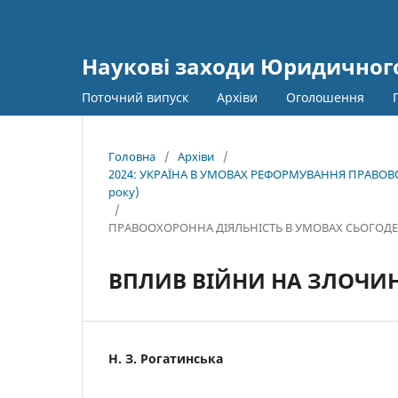
Наукові заходи Юридичного
Поточний випуск
Архіви
Оголошення
Головна
/
Архіви
/
2024: УКРАЇНА В УМОВАХ РЕФОРМУВАННЯ ПРАВОВОЇ
року)
/
ПРАВООХОРОННА ДІЯЛЬНІСТЬ В УМОВАХ СЬОГОДЕ
ВПЛИВ ВІЙНИ НА ЗЛОЧИН
Н. З. Рогатинська