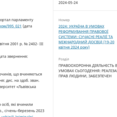
2024-05-24
портал парламенту
Номер
show/995_021
(дата
2024: УКРАЇНА В УМОВАХ
РЕФОРМУВАННЯ ПРАВОВОЇ
СИСТЕМИ: СУЧАСНІ РЕАЛІЇ ТА
МІЖНАРОДНИЙ ДОСВІД (19-20
ітня 2001 р. № 2402- III
квітня 2024 року)
ата звернення:
Розділ
ПРАВООХОРОННА ДІЯЛЬНІСТЬ 
УМОВАХ СЬОГОДЕННЯ: РЕАЛІЗА
лочинів, що вчиняються
ПРАВ ЛЮДИНИ, ЗАБЕЗПЕЧЕН
: дис. на здоб. зван.
іверситет «Львівська
 осіб, які вчинили
., січень–березень 2023
vchinili-kriminalni-