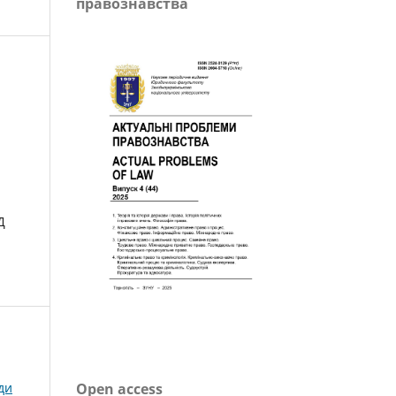
правознавства
Д
ди
Open access