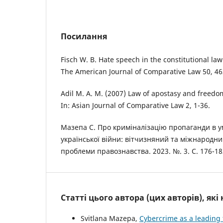
Посилання
Fisch W. B. Hate speech in the constitutional law 
The American Journal of Comparative Law 50, 46
Adil M. A. M. (2007) Law of apostasy and freedom
In: Asian Journal of Comparative Law 2, 1-36.
Мазепа С. Про криміналізацію пропаганди в у
української війни: вітчизняний та міжнародний
проблеми правознавства. 2023. №. 3. С. 176-18
Статті цього автора (цих авторів), як
Svitlana Mazepa,
Cybercrime as a leading 