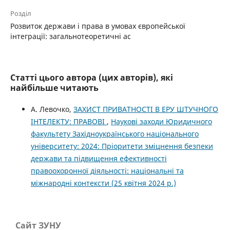
Розділ
Розвиток держави і права в умовах європейської
інтеграції: загальнотеоретичні ас
Статті цього автора (цих авторів), які
найбільше читають
А. Левочко,
ЗАХИСТ ПРИВАТНОСТІ В ЕРУ ШТУЧНОГО
ІНТЕЛЕКТУ: ПРАВОВІ
,
Наукові заходи Юридичного
факультету Західноукраїнського національного
університету: 2024: Пріоритети зміцнення безпеки
держави та підвищення ефективності
правоохоронної діяльності: національні та
міжнародні контексти (25 квітня 2024 р.)
Сайт ЗУНУ