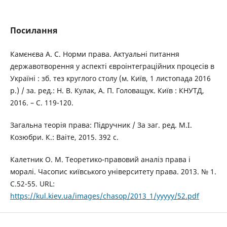
Посилання
Камєнєва А. С. Норми права. Актуальні питання
державотворення у аспекті євроінтеграційних процесів в
Україні : зб. тез круглого столу (м. Київ, 1 листопада 2016
р.) / за. ред.: Н. В. Кулак, А. П. Головащук. Київ : КНУТД,
2016. – С. 119-120.
Загальна теорія права: Підручник / За заг. ред. М.І.
Козюбри. К.: Ваіте, 2015. 392 с.
Калетник О. М. Теоретико-правовий аналіз права і
моралі. Часопис київського університету права. 2013. № 1.
С.52-55. URL:
https://kul.kiev.ua/images/chasop/2013_1/yyyyy/52.pdf