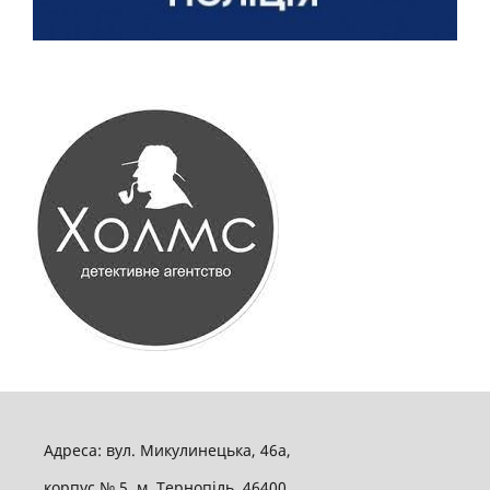
Адреса: вул. Микулинецька, 46а,
корпус № 5, м. Тернопіль, 46400