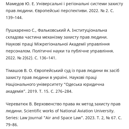
Мамедов Ю. Е. Універсальні і регіональні системи захисту
прав людини. Європейські перспективи. 2022. № 2. С.
139–144.
Пушкаренко С., Фальковський А. Інституціональна
складова частина механізму захисту прав людини.
Наукові праці Міжрегіональної Академії управління
персоналом. Політичні науки та публічне управління.
2022. № 2(62). С. 136–141.
Тімашов В. О. Європейський суд із прав людини як засіб
захисту прав людини в україні. Наукові праці
Національного університету “Одеська юридична
академія”. 2019. Т. 15. С. 276–284.
Череватюк В. Верховенство права як метод захисту прав
людини. Scientific works of National Aviation University.
Series: Law Journal "Air and Space Law". 2023. Т. 2, № 67. С.
79–86.