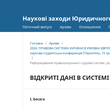
Наукові заходи Юридичного
Поточний випуск
Архіви
Оголошення
Головна
/
Архіви
/
2024: ПРАВОВА СИСТЕМА УКРАЇНИ В УМОВАХ ЄВРОП
наукова студентська конференція (Тернопіль, 15 тра
/
Реформування правоохоронної і судової систем: укр
ВІДКРИТІ ДАНІ В СИСТЕМІ
І. Бесага