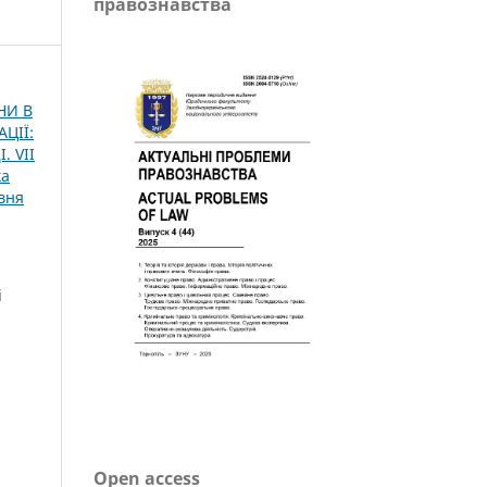
правознавства
НИ В
ЦІЇ:
 VІІ
ка
вня
і
Open access