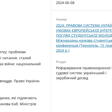
2024-06-08
Номер
2024: ПРАВОВА СИСТЕМА УКРАЇ
УМОВАХ ЄВРОПЕЙСЬКОЇ ІНТЕГРА
ПОГЛЯД СТУДЕНТСЬКОЇ МОЛОДІ.
Міжнародна наукова студентсь
конференція (Тернопіль, 15 тра
2024 р.)
витку: проблеми
і читання. сталий
Розділ
ах війни: національний
Реформування правоохоронної 
судової систем: український і
зарубіжний досвід
овладдя. Право України.
аних, які підлягають
анова Каб. Міністрів