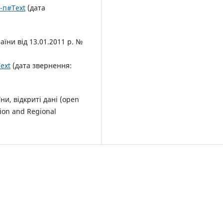
7-п#Text
(дата
аїни від 13.01.2011 р. №
ext
(дата звернення:
и, відкриті дані (open
tion and Regional