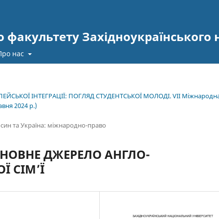
 факультету Західноукраїнського 
Про нас
ЕЙСЬКОЇ ІНТЕГРАЦІЇ: ПОГЛЯД СТУДЕНТСЬКОЇ МОЛОДІ. VІІ Міжнародн
вня 2024 р.)
син та Україна: міжнародно-право
СНОВНЕ ДЖЕРЕЛО АНГЛО-
Ї СІМ’Ї