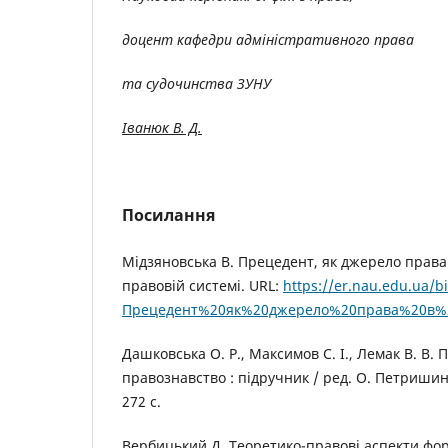
доцент кафедри адміністративного права
та судочинства ЗУНУ
Іванюк В. Д.
Посилання
Мідзяновська В. Прецедент, як джерело права
правовій системі. URL:
https://er.nau.edu.ua/
Прецедент%20як%20джерело%20права%20в%20
Дашковська О. Р., Максимов С. І., Лемак В. В.
правознавство : підручник / ред. О. Петришин.
272 с.
Вербицький Д. Теоретико-правові аспекти ф