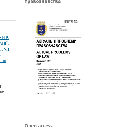
правознавства
НИ В
ЦІЇ:
 VІІ
ка
вня
и
на:
Open access