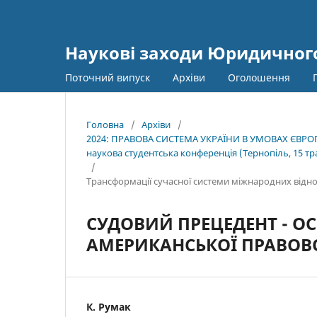
Наукові заходи Юридичного
Поточний випуск
Архіви
Оголошення
Головна
/
Архіви
/
2024: ПРАВОВА СИСТЕМА УКРАЇНИ В УМОВАХ ЄВРОП
наукова студентська конференція (Тернопіль, 15 тра
/
Трансформації сучасної системи міжнародних відно
СУДОВИЙ ПРЕЦЕДЕНТ - О
АМЕРИКАНСЬКОЇ ПРАВОВО
К. Румак