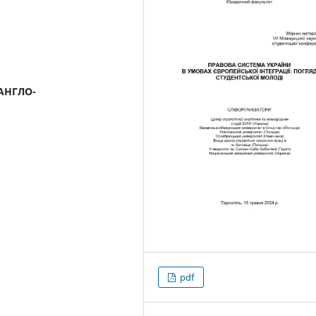
АНГЛО-
pdf