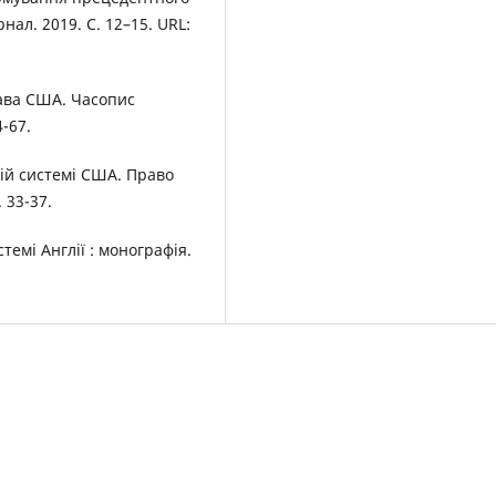
л. 2019. С. 12–15. URL:
ава США. Часопис
4-67.
вій системі США. Право
 33-37.
емі Англії : монографія.