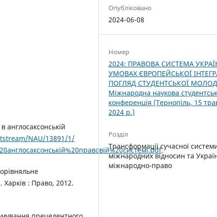
Опубліковано
2024-06-08
Номер
2024: ПРАВОВА СИСТЕМА УКРАЇ
УМОВАХ ЄВРОПЕЙСЬКОЇ ІНТЕГРА
ПОГЛЯД СТУДЕНТСЬКОЇ МОЛОДІ.
Міжнародна наукова студентсь
конференція (Тернопіль, 15 тра
2024 р.)
 в англосаксонській
Розділ
bitstream/NAU/13891/1/
Трансформації сучасної систем
англосаксонській%20правовій%20системі.pdf
.
міжнародних відносин та Украї
міжнародно-право
 Порівняльне
 Харків : Право, 2012.
ормування прецедентного