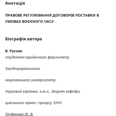
Анотація
ПРАВОВЕ РЕГУЛЮВАННЯ ДОГОВОРІВ ПОСТАВКИ В
УМОВАХ ВОЄННОГО ЧАСУ
Біографія автора
В. Русняк
студент
ка
юридичного факультету
Західноукраїнського
національного університету
.
Науковий керівник:
к
.ю.н.,
доцент
кафедри
цивільного права і процес
у
ЗУНУ
Труфанова Ю. В.