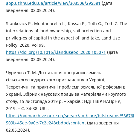
app.uzhnu.edu.ua/article/view/303506/295581
(дата
звернення: 02.05.2024).
Stankovics P., Montanarella L., Kassai P., Toth G., Toth Z. The
interrelations of land ownership, soil protection and
privileg-es of capital in the aspect of land take. Land Use
Policy. 2020. Vol 99.
https://doi.org/10.1016/j.landusepol.2020.105071
(дата
звернення: 02.05.2024).
Чурилова Т. М. До питання про ринок земель
сільськогосподарського призначення в Україні.
Теоретичні та практичні проблеми земельної реформи в
Україні. Збірник наукових праць за матеріалами круглого
столу, 15 листопада 2019 р. – Харків : НДІ ПЗІР НАПрНУ,
2019. – С. 34-38. URL:
https://openarchive.nure.ua/server/api/core/bitstreams/53676
509b-45ee-9a0e-7c2e248cbdbd/content
(дата зверення
02.05.2024).