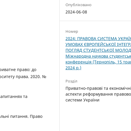
Опубліковано
2024-06-08
Номер
2024: ПРАВОВА СИСТЕМА УКРАЇ
УМОВАХ ЄВРОПЕЙСЬКОЇ ІНТЕГРА
ПОГЛЯД СТУДЕНТСЬКОЇ МОЛОДІ.
Міжнародна наукова студентсь
конференція (Тернопіль, 15 тра
2024 р.)
риватне право: до
рситету права. 2020. №
Розділ
Приватно-правові та економічн
аспекти реформування правово
запитаннях та
системи України
альні питання. Право