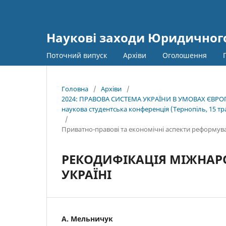
Наукові заходи Юридичного
Поточний випуск
Архіви
Оголошення
Головна
/
Архіви
/
2024: ПРАВОВА СИСТЕМА УКРАЇНИ В УМОВАХ ЄВРОП
наукова студентська конференція (Тернопіль, 15 тра
/
Приватно-правові та економічні аспекти реформув
РЕКОДИФІКАЦІЯ МІЖНАР
УКРАЇНІ
А. Мельничук