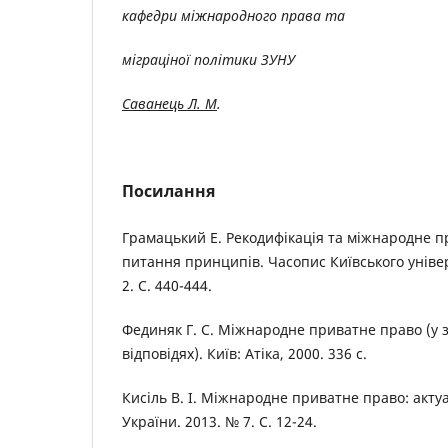
кафедри міжнародного права та
міграціної політики ЗУНУ
Саванець Л. М
.
Посилання
Грамацький Е. Рекодифікація та міжнародне п
питання принципів. Часопис Київського уніве
2. С. 440-444.
Фединяк Г. С. Міжнародне приватне право (у 
відповідях). Київ: Атіка, 2000. 336 с.
Кисіль В. І. Міжнародне приватне право: акту
України. 2013. № 7. C. 12-24.