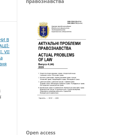
правознавства
НИ В
ЦІЇ:
 VІІ
ка
вня
і
ї
Open access