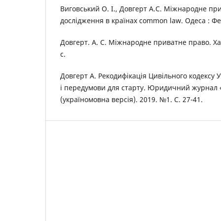
Виговський О. І., Довгерт А.С. Міжнародне пр
дослідження в країнах common law. Одеса : Фен
Довгерт. А. С. Міжнародне приватне право. Хар
с.
Довгерт А. Рекодифікація Цивільного кодексу 
і передумови для старту. Юридичний журнал 
(україномовна версія). 2019. №1. С. 27-41.