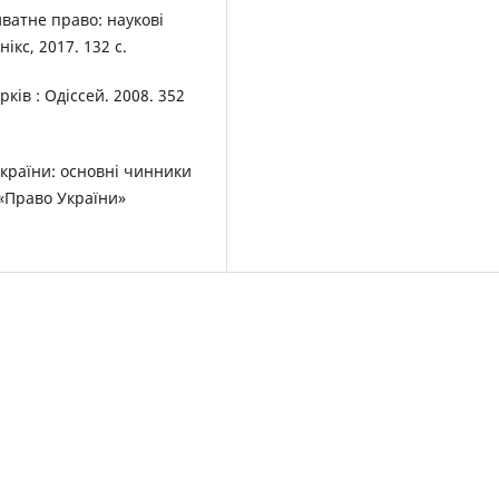
иватне право: наукові
ікс, 2017. 132 с.
ків : Одіссей. 2008. 352
України: основні чинники
«Право України»