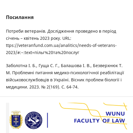
Посилання
Потреби ветеранів. Дослідження проведено в період
січень – квітень 2023 року. URL:
ttps://veteranfund.com.ua/analitics/needs-of-veterans-
2023/#:~:text=пільг%20та%20послуг
Заболотна І. Б., Гуща С. Г., Балашова І. В., Безверхнюк Т.
М. Проблемні питання медико-психологічної реабілітації
військовослужбовців в Україні. Вісник проблем біології і
медицини. 2023. № 2(169). С. 64-74.