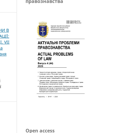
правознавства
НИ В
ЦІЇ:
 VІІ
ка
вня
і
ї
Open access