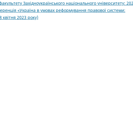
акультету Західноукраїнського національного університету: 202
еренція «Україна в умовах реформування правової системи:
8 квітня 2023 року)