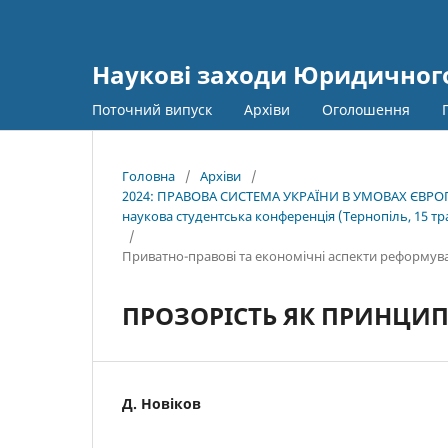
Наукові заходи Юридичного
Поточний випуск
Архіви
Оголошення
Головна
/
Архіви
/
2024: ПРАВОВА СИСТЕМА УКРАЇНИ В УМОВАХ ЄВРОП
наукова студентська конференція (Тернопіль, 15 тра
/
Приватно-правові та економічні аспекти реформув
ПРОЗОРІСТЬ ЯК ПРИНЦИП
Д. Новіков