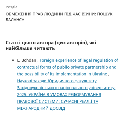
Розділ
ОБМЕЖЕННЯ ПРАВ ЛЮДИНИ ПІД ЧАС ВІЙНИ: ПОШУК
БАЛАНСУ
Статті цього автора (цих авторів), які
найбільше читають
L. Bohdan ,
Foreign experience of legal regulation of
contractual forms of public-private partnership and
the possibility of its implementation in Ukraine
,
Наукові заходи Юридичного факультету
Західноукраїнського національного університету:
2025: УКРАЇНА В УМОВАХ РЕФОРМУВАННЯ
ПРАВОВОЇ СИСТЕМИ: СУЧАСНІ РЕАЛІЇ ТА
МІЖНАРОДНИЙ ДОСВІД