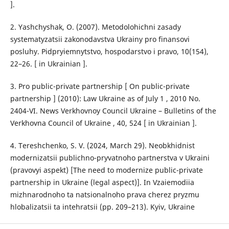
].
2. Yashchyshak, O. (2007). Metodolohichni zasady
systematyzatsii zakonodavstva Ukrainy pro finansovi
posluhy. Pidpryiemnytstvo, hospodarstvo i pravo, 10(154),
22–26. [ in Ukrainian ].
3. Pro public-private partnership [ On public-private
partnership ] (2010): Law Ukraine as of July 1 , 2010 No.
2404-VI. News Verkhovnoy Council Ukraine – Bulletins of the
Verkhovna Council of Ukraine , 40, 524 [ in Ukrainian ].
4. Tereshchenko, S. V. (2024, March 29). Neobkhidnist
modernizatsii publichno-pryvatnoho partnerstva v Ukraini
(pravovyi aspekt) [The need to modernize public-private
partnership in Ukraine (legal aspect)]. In Vzaiemodiia
mizhnarodnoho ta natsionalnoho prava cherez pryzmu
hlobalizatsii ta intehratsii (pp. 209–213). Kyiv, Ukraine