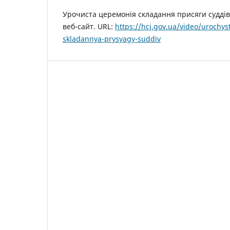
Урочиста церемонія складання присяги суддів
веб-сайт. URL:
https://hcj.gov.ua/video/urochys
skladannya-prysyagy-suddiv