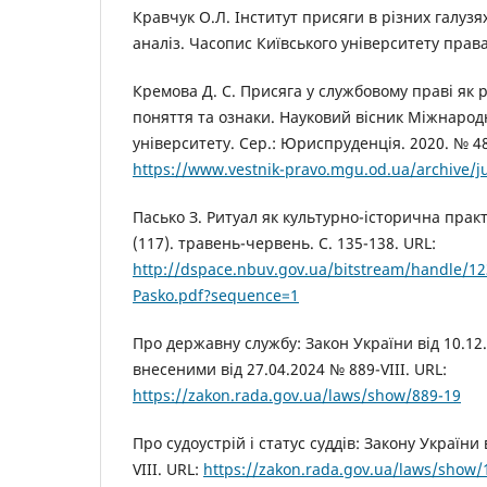
Кравчук О.Л. Інститут присяги в різних галуз
аналіз. Часопис Київського університету права.
Кремова Д. С. Присяга у службовому праві як р
поняття та ознаки. Науковий вісник Міжнарод
університету. Сер.: Юриспруденція. 2020. № 48.
https://www.vestnik-pravo.mgu.od.ua/archive/
Пасько З. Ритуал як культурно-історична практ
(117). травень-червень. С. 135-138. URL:
http://dspace.nbuv.gov.ua/bitstream/handle/1
Pasko.pdf?sequence=1
Про державну службу: Закон України від 10.12.
внесеними від 27.04.2024 № 889-VIII. URL:
https://zakon.rada.gov.ua/laws/show/889-19
Про судоустрій і статус суддів: Закону України 
VIII. URL:
https://zakon.rada.gov.ua/laws/show