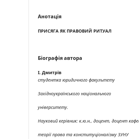
Анотація
ПРИСЯГА ЯК ПРАВОВИЙ РИТУАЛ
Біографія автора
І. Дмитрів
студентка юридичного факультету
Західноукраїнського національного
у
ніверситету
.
Науковий керівник: к
.ю.н.,
доцент,
доцент кафе
теорії права та конституціоналізму
ЗУНУ