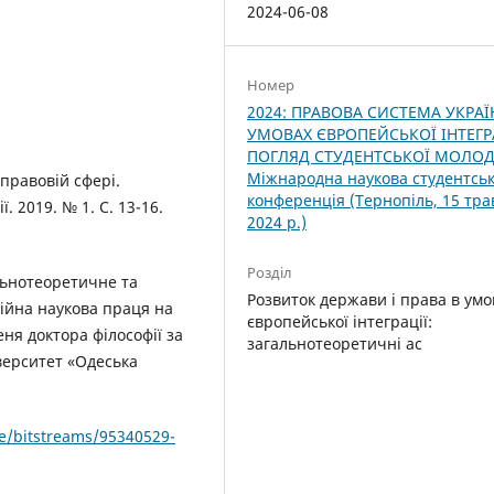
2024-06-08
Номер
2024: ПРАВОВА СИСТЕМА УКРАЇ
УМОВАХ ЄВРОПЕЙСЬКОЇ ІНТЕГРА
ПОГЛЯД СТУДЕНТСЬКОЇ МОЛОДІ.
Міжнародна наукова студентсь
 правовій сфері.
конференція (Тернопіль, 15 тра
 2019. № 1. С. 13-16.
2024 р.)
Розділ
льнотеоретичне та
Розвиток держави і права в умо
ійна наукова праця на
європейської інтеграції:
ня доктора філософії за
загальнотеоретичні ас
верситет «Одеська
re/bitstreams/95340529-