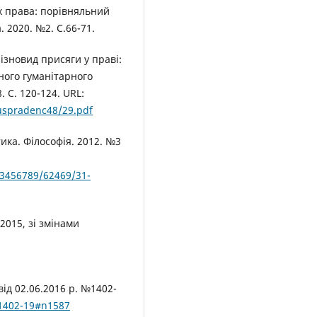
ях права: порівняльний
 2020. №2. С.66-71.
ізновид присяги у праві:
ного гуманітарного
 С. 120-124. URL:
juspradenc48/29.pdf
ика. Філософія. 2012. №3
23456789/62469/31-
2015, зі змінами
від 02.06.2016 р. №1402-
/1402-19#n1587