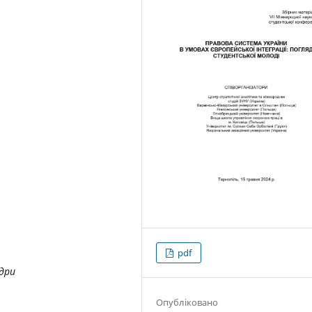
pdf
дри
Опубліковано