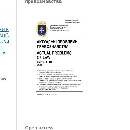
правознавства
НИ В
ЦІЇ:
 VІІ
ка
вня
вах
Open access