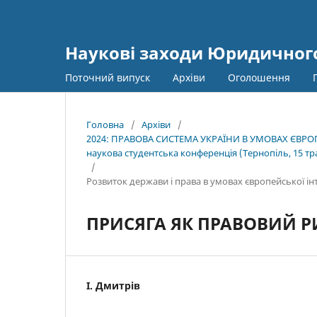
Наукові заходи Юридичного
Поточний випуск
Архіви
Оголошення
Головна
/
Архіви
/
2024: ПРАВОВА СИСТЕМА УКРАЇНИ В УМОВАХ ЄВРОП
наукова студентська конференція (Тернопіль, 15 тра
/
Розвиток держави і права в умовах європейської інт
ПРИСЯГА ЯК ПРАВОВИЙ Р
І. Дмитрів