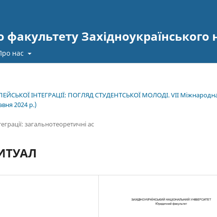
 факультету Західноукраїнського 
Про нас
ЕЙСЬКОЇ ІНТЕГРАЦІЇ: ПОГЛЯД СТУДЕНТСЬКОЇ МОЛОДІ. VІІ Міжнародн
вня 2024 р.)
еграції: загальнотеоретичні ас
ИТУАЛ