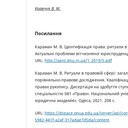
Кравчук В. М.
Посилання
Караман М. В. Ідентифікація права: ритуали в
Актуальні проблеми вітчизняної юриспруденції.
URL:
http://apnl.dnu.in.ua/1_2019/5.pdf
Караман М. В. Ритуали в правовій сфері: зага
порівняльно-правове дослідження. Кваліфікац
правах рукопису. Дисертація на здобуття ступе
спеціальністю 081 «Право». Національний уні
юридична академія», Одеса, 2021. 208 c.
URL:
https://dspace.onua.edu.ua/server/api/co
5982-441f-a2af-317adae7d5da/content