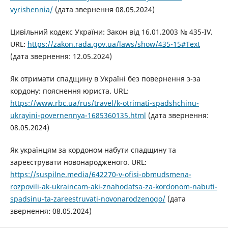
vyrishennia/
(дата звернення 08.05.2024)
Цивільний кодекс України: Закон від 16.01.2003 № 435-IV.
URL:
https://zakon.rada.gov.ua/laws/show/435-15#Text
(дата звернення: 12.05.2024)
Як отримати спадщину в Україні без повернення з-за
кордону: пояснення юриста. URL:
https://www.rbc.ua/rus/travel/k-otrimati-spadshchinu-
ukrayini-povernennya-1685360135.html
(дата звернення:
08.05.2024)
Як українцям за кордоном набути спадщину та
зареєструвати новонародженого. URL:
https://suspilne.media/642270-v-ofisi-obmudsmena-
rozpovili-ak-ukraincam-aki-znahodatsa-za-kordonom-nabuti-
spadsinu-ta-zareestruvati-novonarodzenogo/
(дата
звернення: 08.05.2024)