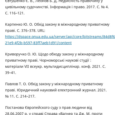
Євтушенко Є. В., Леонов Б. Д. Недійсність правочину у
цивільному судочинстві. Інформація і право. 2017. С. № 4.
С. 116–121.
Карпенко Ю. О. Обхід закону в міжнародному приватному
праві. С. 376–378. URL:
https://dspace.onua.edu.ua/server/api/core/bitstreams/84d8f
21e9-4f2b-b597-83ff7aeb1d91/content
Криворучко О. Ю. Щодо обходу закону у міжнародному
приватному праві. Чорноморські наукові студії :
матеріали VII всеукр. мультидисциплінар. конф. 2021. С.
39–41.
Павлов Т. О. Обхід закону у міжнародному приватному
праві. Юридичний науковий електронний журнал. 2021.
№ 11. С. 214–217.
Постанова Європейского суду з прав людини від
28.06.2007 р. у справі Справа «Вагнер та Дж. М. проти