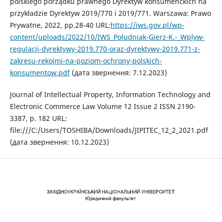
polskiego porządku prawnego Dyrektyw konsumenckich na
przykładzie Dyrektyw 2019/770 i 2019/771. Warszawa: Prawo
Prywatne, 2022, pp.28-40 URL:
https://iws.gov.pl/wp-
content/uploads/2022/10/IWS_Poludniak-Gierz-K.-_Wplyw-
regulacji-dyrektywy-2019.770-oraz-dyrektywy-2019.771-z-
zakresu-rekojmi-na-poziom-ochrony-polskich-
konsumentow.pdf
(дата звернення: 7.12.2023)
Journal of Intellectual Property, Information Technology and
Electronic Commerce Law Volume 12 Issue 2 ISSN 2190-
3387, p. 182 URL:
file:///C:/Users/TOSHIBA/Downloads/JIPITEC_12_2_2021.pdf
(дата звернення: 10.12.2023)