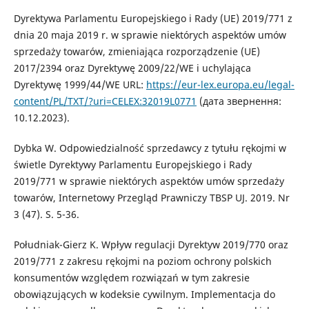
Dyrektywa Parlamentu Europejskiego i Rady (UE) 2019/771 z
dnia 20 maja 2019 r. w sprawie niektórych aspektów umów
sprzedaży towarów, zmieniająca rozporządzenie (UE)
2017/2394 oraz Dyrektywę 2009/22/WE i uchylająca
Dyrektywę 1999/44/WE URL:
https://eur-lex.europa.eu/legal-
content/PL/TXT/?uri=CELEX:32019L0771
(дата звернення:
10.12.2023).
Dybka W. Odpowiedzialność sprzedawcy z tytułu rękojmi w
świetle Dyrektywy Parlamentu Europejskiego i Rady
2019/771 w sprawie niektórych aspektów umów sprzedaży
towarów, Internetowy Przegląd Prawniczy TBSP UJ. 2019. Nr
3 (47). S. 5-36.
Południak-Gierz K. Wpływ regulacji Dyrektyw 2019/770 oraz
2019/771 z zakresu rękojmi na poziom ochrony polskich
konsumentów względem rozwiązań w tym zakresie
obowiązujących w kodeksie cywilnym. Implementacja do