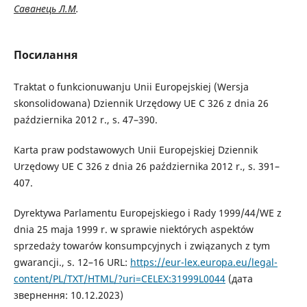
Саванець Л.М
.
Посилання
Traktat o funkcionuwanju Unii Europejskiej (Wersja
skonsolidowana) Dziennik Urzędowy UE C 326 z dnia 26
października 2012 r., s. 47–390.
Karta praw podstawowych Unii Europejskiej Dziennik
Urzędowy UE C 326 z dnia 26 października 2012 r., s. 391–
407.
Dyrektywa Parlamentu Europejskiego i Rady 1999/44/WE z
dnia 25 maja 1999 r. w sprawie niektórych aspektów
sprzedaży towarów konsumpcyjnych i związanych z tym
gwarancji., s. 12–16 URL:
https://eur-lex.europa.eu/legal-
content/PL/TXT/HTML/?uri=CELEX:31999L0044
(дата
звернення: 10.12.2023)