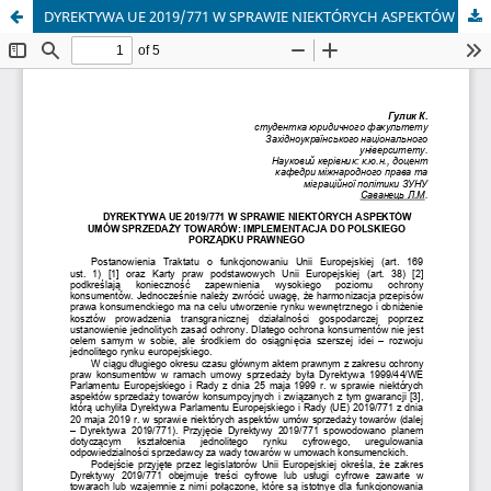
DYREKTYWA UE 2019/771 W SPRAWIE NIEKTÓRYCH ASPEKTÓW UMÓW SPRZEDAŻY TOWARÓW: IMPLEMENTACJA DO POLSKIEGO PORZĄDKU PRAWNEGO